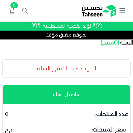
0
🇵🇸 نؤيد القضية الفلسطينية 🇵🇸
الموقع مغلق مؤقتا
السله
(
0
منتج)
لا يوجد منتجات في السله
تفاصيل السله
عدد المنتجات:
0
سعر المنتجات:
0 ج.م