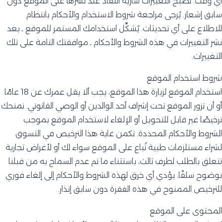
أي وقت. تصبح التغييرات سارية النفاذ عند نشرها على الموقع دون
سابق إشعار. يُرجى مراجعة شروط الاستخدام والأحكام بانتظام
للاطلاع على أي تحديثات. يُشكِّل استخدامك المستمر للموقع ـ بعد
نشر التغييرات في هذه الشروط والأحكام ـ موافقتك التامة على تلك
التغييرات.
شروط استخدام الموقع
استخدام الموقع لزيارة هذا الموقع، يجب ألا يقل عمرك عن 18 عامًا
أو أن تزور الموقع تحت إشراف أحد الوالدين أو الوصي القانوني. نمنحك
ترخيصًا غير قابل للتحويل أو الإلغاء لاستخدام الموقع بموجب
الشروط والأحكام المحددة. تكمن غاية هذا الترخيص في التسوق
لشراء مستلزمات طبية تُباع على الموقع سواء لك أو لأغراض تجارية
تتعلق بالطلب لطرف ثالث، باستثناء ما تم عدم السماح به من قبلنا
بوضوح سلفًا. يؤدي أي خرق لهذه الشروط والأحكام إلى إلغاء فوري
للترخيص الممنوح في هذه الفقرة دون سابق إنذار.
المحتوى على الموقع