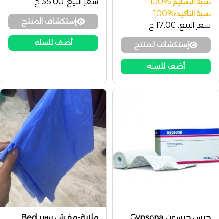
100%
سعر البيع:
35.00 ج
نسبة التسليم:
100%
نسبة التأكيد:
إستكشاف المنتج
سعر البيع:
17.00 ج
أضف للسله
إستكشاف المنتج
أضف للسله
جبس جبسون Gypsona
ملاية-مفرش سرير Bed