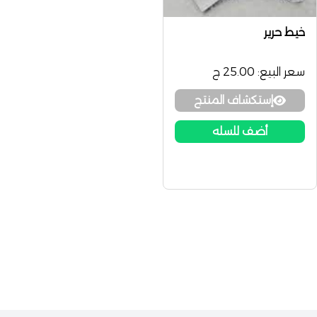
خيط حرير
سعر البيع:
25.00 ج
إستكشاف المنتج
أضف للسله