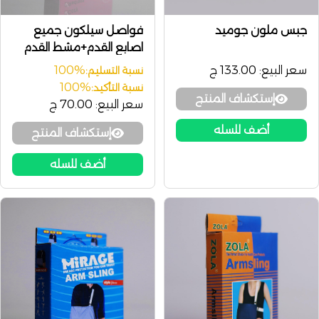
جبس ملون جوميد
فواصل سيلكون جميع
اصابع القدم+مشط القدم
Toe Corrector
سعر البيع:
133.00 ج
100%
نسبة التسليم:
100%
نسبة التأكيد:
إستكشاف المنتج
سعر البيع:
70.00 ج
أضف للسله
إستكشاف المنتج
أضف للسله