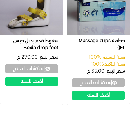
حجامة Massage cups
سقوط قدم بديل جبس
Boxia drop foot
(EL)
100%
سعر البيع:
270.00 ج
نسبة التسليم:
100%
نسبة التأكيد:
إستكشاف المنتج
سعر البيع:
35.00 ج
أضف للسله
إستكشاف المنتج
أضف للسله