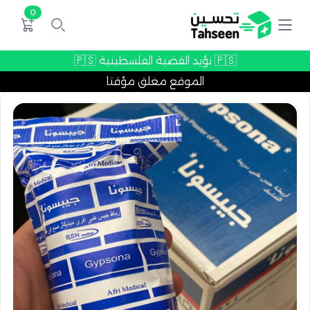
0
🇵🇸 نؤيد القضية الفلسطينية 🇵🇸
الموقع مغلق مؤقتا