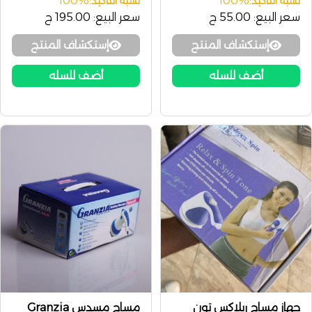
100%
100%
نسبة التأكيد:
نسبة التأكيد:
سعر البيع:
55.00 ج
سعر البيع:
195.00 ج
إستكشاف المنتج
إستكشاف المنتج
أضف للسله
أضف للسله
جهاز مساج ريلاكس تون
مساج مسدس Granzia