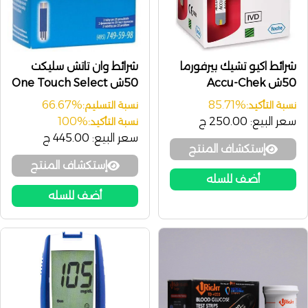
شرائط اكيو تشيك بيرفورما
شرائط وان تاتش سليكت
50ش Accu-Chek
50ش One Touch Select
Performa
66.67%
85.71%
نسبة التأكيد:
نسبة التسليم:
سعر البيع:
250.00 ج
100%
نسبة التأكيد:
سعر البيع:
445.00 ج
إستكشاف المنتج
إستكشاف المنتج
أضف للسله
أضف للسله