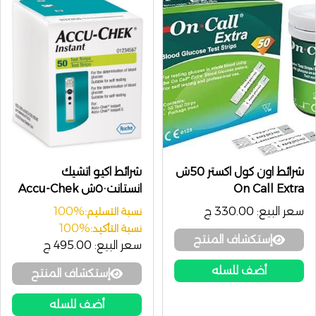
شرائط اون كول اكستر 50ش
شرائط اكيو اتشيك
On Call Extra
انستانت٥٠ش Accu-Chek
Instant
سعر البيع:
330.00 ج
100%
نسبة التسليم:
100%
نسبة التأكيد:
إستكشاف المنتج
سعر البيع:
495.00 ج
أضف للسله
إستكشاف المنتج
أضف للسله