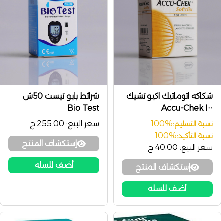
شكاكه اتوماتيك اكيو تشيك
شرائط بايو تيست 50ش
Bio Test
١٠٠ Accu-Chek
100%
سعر البيع:
255.00 ج
نسبة التسليم:
100%
نسبة التأكيد:
إستكشاف المنتج
سعر البيع:
40.00 ج
أضف للسله
إستكشاف المنتج
أضف للسله