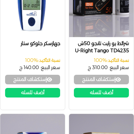
شرائط يو رايت تانجو 50ش
جهازسكر جلوكو ستار
U-Right Tango TD4235
100%
100%
نسبة التأكيد:
نسبة التأكيد:
سعر البيع:
310.00 ج
سعر البيع:
140.00 ج
إستكشاف المنتج
إستكشاف المنتج
أضف للسله
أضف للسله