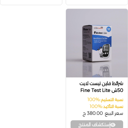
شرائط فاين تيست لايت
50ش Fine Test Lite
100%
نسبة التسليم:
100%
نسبة التأكيد:
سعر البيع:
380.00 ج
إستكشاف المنتج