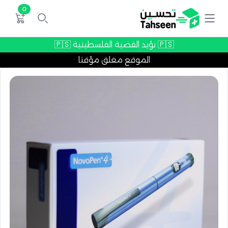
0
🇵🇸 نؤيد القضية الفلسطينية 🇵🇸
الموقع مغلق مؤقتا