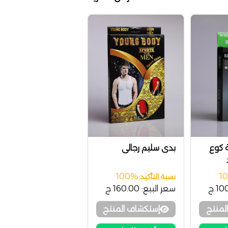
 كوع
بدى سليم رجالى
Elbow
100%
1
نسبة التأكيد:
1 ج
سعر البيع:
160.00 ج
لمنتج
إستكشاف المنتج