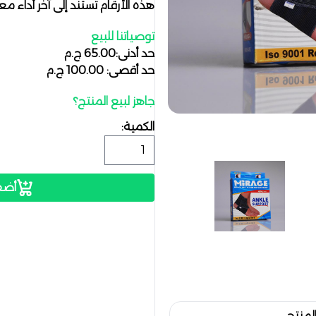
هذه الأرقام تستند إلى آخر أداء م
توصياتنا للبيع
حد أدنى:65.00 ج.م
حد أقصى: 100.00 ج.م
جاهز لبيع المنتج؟
الكمية:
أضف
لمنتج