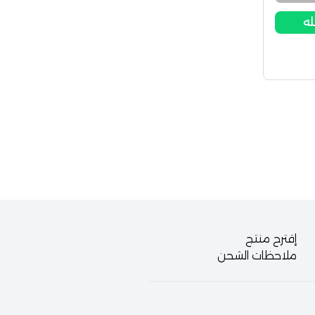
له
إقترح منتج
ملاحظات الشحن