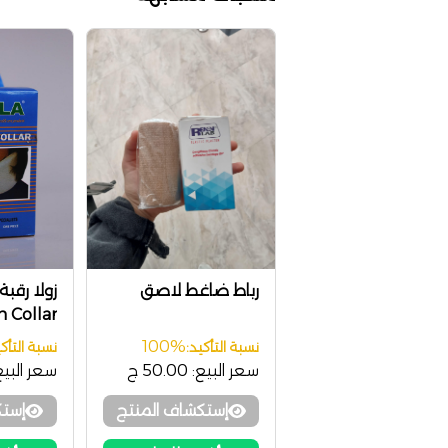
رباط ضاغط لاصق
زولا رقب
 Collar
100%
نسبة التأكيد:
نسبة التأكي
سعر البيع:
50.00 ج
سعر البيع
إستكشاف المنتج
إستك