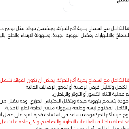
ا للكاحل مع السماح بحرية أكبر للحركة، ويتضمن فوائد مثل توفير د
الانتفاخ والالتهابات بفضل التهوية الجيدة، وسهولة الارتداء والخلع، با
 للكاحل مع السماح بحرية أكبر للحركة. يمكن أن تكون الفوائد تشمل:
لكاحل وتقليل فرص الإصابة أو تدهور الإصابات الحالية.
ملية التئام الكسور أو الأوتار والرباطين.
ودة بتسمح بتهوية جيدة وبتقلل الاحتباس الحراري، وده بيقلل من انت
كاحل المفتوح لبسه وخلعه بسهولة منغير الحاجة لخلع الأحذية.
وح حرية أكبر للحركة،وده بيساعد في استعادة قدرة الفرد على عمل أ
د تختلف باختلاف العلامات التجارية والتصاميم، ولكن عادة ما تشمل
 مثل النايلون أو النيوبرين لتوفير دعم ومرونة.