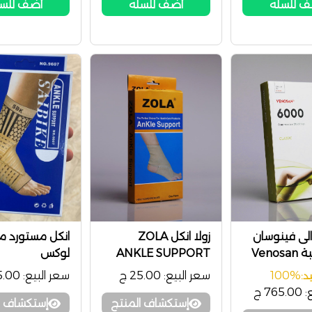
 للسله
أضف للسله
أضف للس
لى فينوسان
زولا انكل ZOLA
انكل مستورد م
Veno
ANKLE SUPPORT
لوكس
100%
سعر البيع:
25.00 ج
سعر البيع:
55.00
د:
:
765.00 ج
إستكشاف المنتج
إستكشاف ا