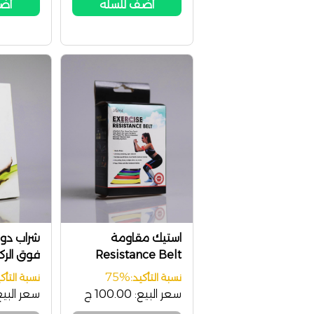
أضف للسله
أضف
استيك مقاومة
شراب دوا
Resistance Belt
فوق الركبة san
75%
نسبة التأكيد:
نسبة التأكي
سعر البيع:
100.00 ج
سعر البيع