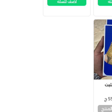
له
أضف للسله
ثبت
 ج
لمنتج