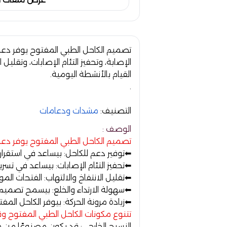
تصميم الكاحل الطبي المفتوح يوفر دعمً
الإصابة، وتحفيز التئام الإصابات، وتقليل 
القيام بالأنشطة اليومية.
.
التصنيف:
مشدات ودعامات
الوصف :
تصميم الكاحل الطبي المفتوح يوفر دعمًا
⬅
توفير دعم للكاحل:
بيساعد في استقرار ا
⬅
تحفيز التئام الإصابات:
بيساعد في تسريع ع
⬅ تقليل الانتفاخ والالتهاب:
الفتحات الموج
⬅
سهولة الارتداء والخلع:
بيسمح تصميم ال
⬅
زيادة مرونة الحركة:
بيوفر الكاحل المفت
تتنوع مكونات الكاحل الطبي المفتوح وق
النسيج الخارجي:
قد يكون مصنوعًا من مواد