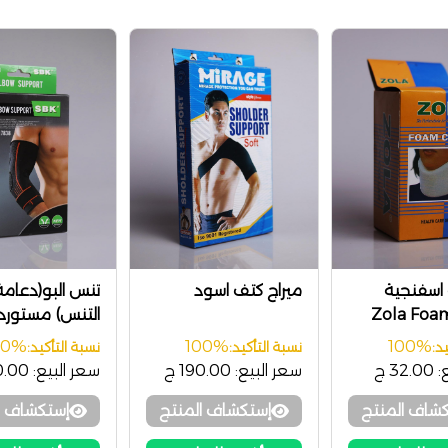
ة اسفنجية
ميراج كتف اسود
تنس البو(دعامة
Zola Foam
التنس) مستورد
 Support SBK
00%
100%
100%
د:
نسبة التأكيد:
نسبة التأكيد:
:
32.00 ج
سعر البيع:
190.00 ج
سعر البيع:
00.00
شاف المنتج
إستكشاف المنتج
إستكشاف ا