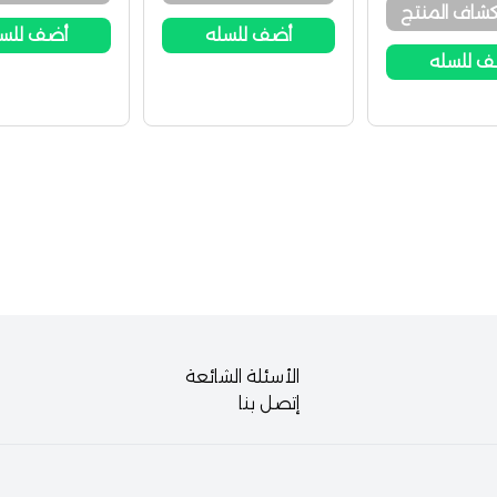
شاف المنتج
أضف للسله
أضف للس
 للسله
الأسئلة الشائعة
إتصل بنا