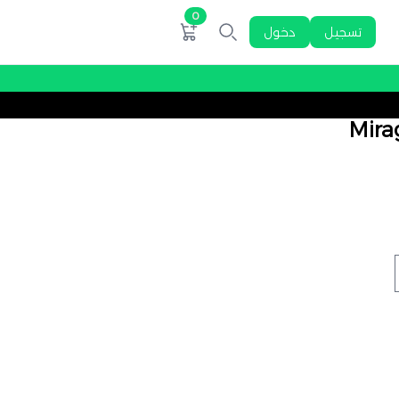
0
تسجيل
دخول