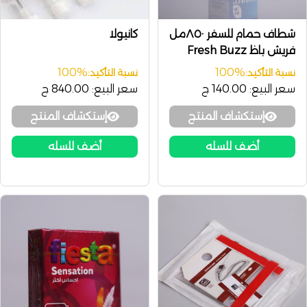
شطاف حمام للسفر ٨٥٠مل
كانيولا
فريش باظ Fresh Buzz
100%
100%
نسبة التأكيد:
نسبة التأكيد:
سعر البيع:
140.00 ج
سعر البيع:
840.00 ج
إستكشاف المنتج
إستكشاف المنتج
أضف للسله
أضف للسله