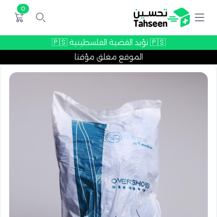
0
🇵🇸 نؤيد القضية الفلسطينية 🇵🇸
الموقع مغلق مؤقتا