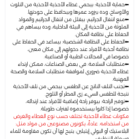
⬅
حماية الأحذية:
بيحمي غطاء الأحذية الأحذية من التلوث
والأوساخ، وده بيزود عمرها وبيحافظ على جودتها.
⬅
منع انتقال الجراثيم:
بيقلل من انتقال الجراثيم والمواد
الملوثة من الأحذية إلى البيئة الداخلية، وده بيساهم في
الحفاظ على نظافة المكان.
⬅
الحفاظ على النظافة الشخصية:
بيساعد في الحفاظ على
نظافة أحذية الأفراد عند دخولهم إلى مكان معين،
خصوصا في المجالات الطبية أو الصناعية.
⬅
متطلبات السلامة:
في بعض الصناعات، ممكن ارتداء
غطاء الأحذية ضروري لموافقة متطلبات السلامة والصحة
المهنية.
⬅
تجنب التلف الناتج عن الطقس:
بيحمي من تلف الأحذية
نتيجة للطقس السيء، زي المطر أو الثلوج.
⬅
توفير الراحة:
بيوفر راحة إضافية للأفراد عند ارتدائه،
خصوصا إذا كانوا بيستخدموه لفترات طويلة.
مكونات غطاء الأحذية تختلف حسب نوع الغطاء والغرض
من استخدامه. عادةً، يكونون مصنوعين من مواد مثل:
البلاستيك أو البولي إيثيلين:
يتيح لها أن تكون مقاومة للماء
وسهلة التنظيف.