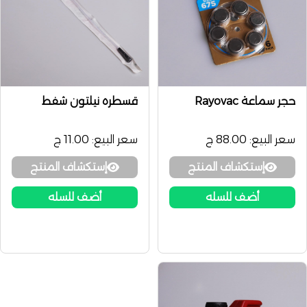
حجر سماعة Rayovac
قسطره نيلتون شفط
سعر البيع:
88.00 ج
سعر البيع:
11.00 ج
إستكشاف المنتج
إستكشاف المنتج
أضف للسله
أضف للسله