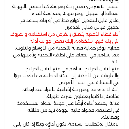
النسيج اللاسبراس:
يمنح راحة ومرونة، كما يسمح بالتهوية.
ا
لمطاط أو الفينيل:
يوفر مرونة ومقاومة للماء.
إغلاق قابل للتعديل:
كرزاق مطاطي أو رباط يساعد في
تحقيق قياس مثالي للقدمين.
أداء غطاء الأحذية يتعلق بالغرض من استخدامه والظروف
التي يتم فيها استخدامه. إليك بعض جوانب أدائه:
حماية
: يوفر حماية فعالة للأحذية من الأوساخ والتلوث،
مما يساهم في الحفاظ على نظافة الأحذية وتأمينها من
التلف.
منع انتقال الجراثيم:
يساهم في منع انتقال الجراثيم
والملوثات من الأحذية إلى البيئة الداخلية، مما يلعب دورًا
في السيطرة على انتشار الأمراض.
راحة الارتداء
: قد يوفر راحة إضافية للأفراد عند ارتدائه،
وخاصة إذا كانوا يعملون لفترات طويلة.
متانة:
يعتمد أداءه أيضًا على جودة المواد المستخدمة
في تصنيعه، فمواد عالية الجودة تزيد من متانته
وفعاليته.
الامتثال لمتطلبات السلامة:
يكون أداؤه جيدًا إذا كان يلبي