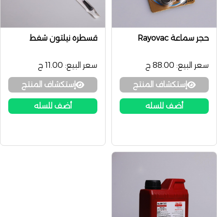
حجر سماعة Rayovac
قسطره نيلتون شفط
سعر البيع:
88.00 ج
سعر البيع:
11.00 ج
إستكشاف المنتج
إستكشاف المنتج
أضف للسله
أضف للسله