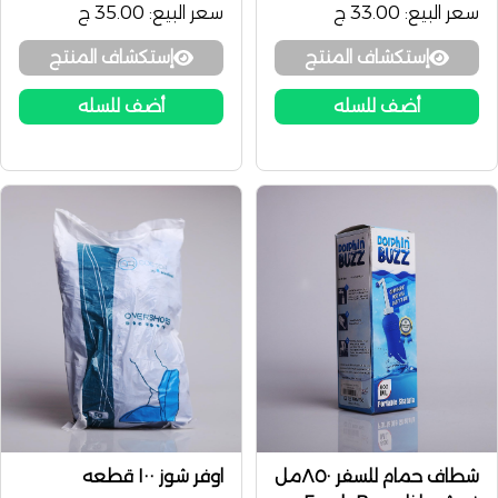
سعر البيع:
33.00 ج
سعر البيع:
35.00 ج
إستكشاف المنتج
إستكشاف المنتج
أضف للسله
أضف للسله
شطاف حمام للسفر ٨٥٠مل
اوفر شوز ١٠٠ قطعه