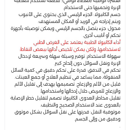
القشرة الواقية (الغطاء الواقي):
قطعة تستخدم لتغطية
الإبرة وتحميها حتى الاستخدام.
جسم الكانيولا:
الجزء الرئيسي الذي يحتوي على الأنبوب
ويتم إدراجه في الوريد أو المكان المستهدف.
محول:
جزء يتصل بالجسم الرئيسي ويمكن توصيله بأجهزة
تحكم أو أنابيب أخرى.
أداء الكانيولا الطبية يعتمد على الغرض الطبي
لاستخدامها، ولكن يمكن تلخيص أدائها ببعض النقاط:
سهولة الاستخدام:
توفير وسيلة سهلة وسريعة لإدخال
الإبرة ونقل السوائل دون إلحاح كبير.
تحكم في التدفق:
قدرة على تحكم دقيق في كمية السائل
المنقولة، مما يساعد في تنظيم العلاج أو جمع العينات.
قليل من الألم والإزعاج:
تصميمها يهدف إلى تقليل الألم
والإزعاج للمريض خلال إدخالها واستخدامها.
تقليل مخاطر العدوى:
الكانيولا تصمم لتقليل خطر الإصابة
بالعدوى عند الاستخدام الصحيح والنظيف.
موثوقية النقل:
قدرتها على نقل السوائل بشكل موثوق
ودقيق من وإلى الجسم.
.