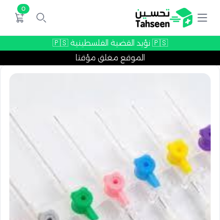
0
🇵🇸 نؤيد القضية الفلسطينية 🇵🇸
الموقع مغلق مؤقتا