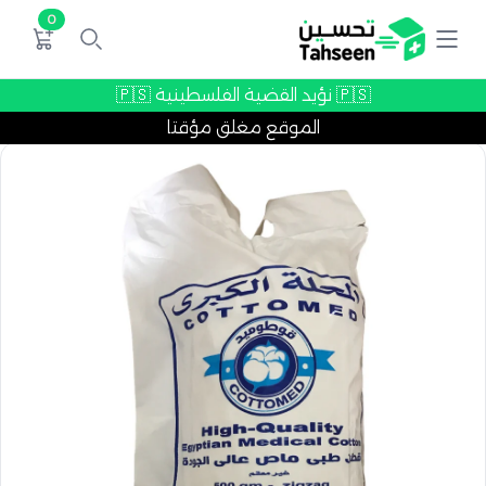
0
🇵🇸 نؤيد القضية الفلسطينية 🇵🇸
الموقع مغلق مؤقتا