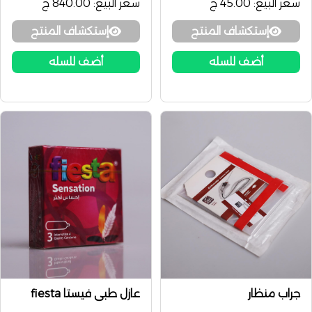
سعر البيع:
45.00 ج
سعر البيع:
840.00 ج
إستكشاف المنتج
إستكشاف المنتج
أضف للسله
أضف للسله
جراب منظار
عازل طبى فيستا fiesta