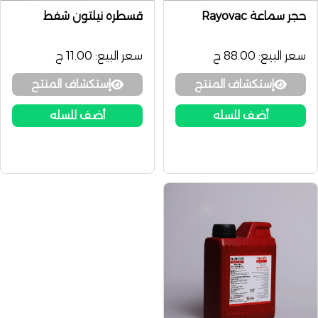
حجر سماعة Rayovac
قسطره نيلتون شفط
سعر البيع:
88.00 ج
سعر البيع:
11.00 ج
إستكشاف المنتج
إستكشاف المنتج
أضف للسله
أضف للسله