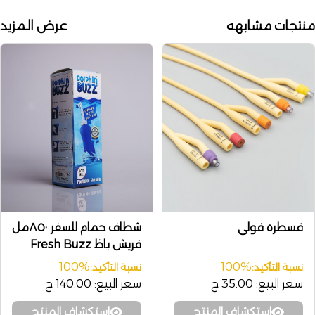
منتجات مشابهه
عرض المزيد
قسطره فولى
شطاف حمام للسفر ٨٥٠مل
فريش باظ Fresh Buzz
100%
100%
نسبة التأكيد:
نسبة التأكيد:
سعر البيع:
35.00 ج
سعر البيع:
140.00 ج
إستكشاف المنتج
إستكشاف المنتج