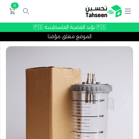
0
🇵🇸 نؤيد القضية الفلسطينية 🇵🇸
الموقع مغلق مؤقتا