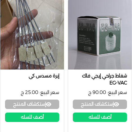
شفاط جراحي إيجي فاك
إبرة مسدس كي
EG-VAC
سعر البيع:
90.00 ج
سعر البيع:
25.00 ج
إستكشاف المنتج
إستكشاف المنتج
أضف للسله
أضف للسله