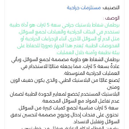
التصنيف:
مستلزمات جراحية
الوصف :
برطمان شفاط بلاستيك جراحي سعة 5 لترات
هو أداة طبية
تستخدم في البيئات الجراحية والعيادات لجمع السوائل،
مثل الدم أو السوائل الأخرى، أثناء الإجراءات الجراحية أو
الفحوصات الطبية. يُعتبر هذا الجهاز ضروريًا للحفاظ على
بيئة نظيفة وآمنة خلال العمليات.
برطمان الشفاط هو حاوية مصممة لجمع السوائل، ويأتي
عادةً بسعة 5 لترات، مما يجعله مثاليًا للاستخدام في
العمليات الجراحية المتوسطة.
يُصنع غالبًا من
البلاستيك الطبي
، والذي يكون خفيف الوزن
ومتين.
البلاستيك المستخدم يُخضع لمعايير الجودة الطبية لضمان
عدم تفاعل المواد مع السوائل المجمعة.
سعة 5 لترات مناسبة لجمع كميات كبيرة من السوائل.
تحتوي على فتحات إدخال وخروج مصممة لتحسين تدفق
السوائل وتقليل الانسداد.
يضمن الغطاء إحكام الإغلاق ويقلل من خطر تسرب