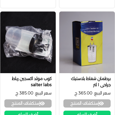
برطمان شفاط بلاستيك
كوب مولد اكسجين رباط
جراحي ١ لتر
salter labs
سعر البيع:
365.00 ج
سعر البيع:
385.00 ج
إستكشاف المنتج
إستكشاف المنتج
أضف للسله
أضف للسله