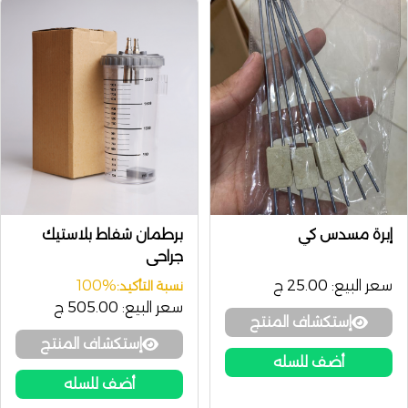
إبرة مسدس كي
برطمان شفاط بلاستيك
جراحي
سعر البيع:
25.00 ج
100%
نسبة التأكيد:
سعر البيع:
505.00 ج
إستكشاف المنتج
إستكشاف المنتج
أضف للسله
أضف للسله