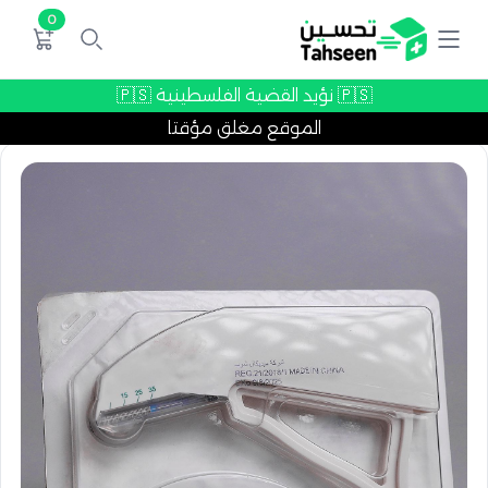
0
🇵🇸 نؤيد القضية الفلسطينية 🇵🇸
الموقع مغلق مؤقتا