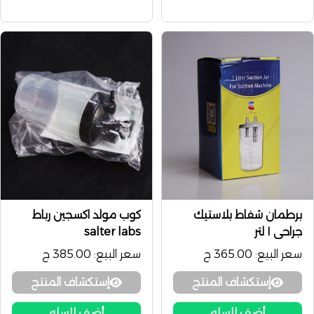
برطمان شفاط بلاستيك
كوب مولد اكسجين رباط
جراحي ١ لتر
salter labs
سعر البيع:
365.00 ج
سعر البيع:
385.00 ج
إستكشاف المنتج
إستكشاف المنتج
أضف للسله
أضف للسله