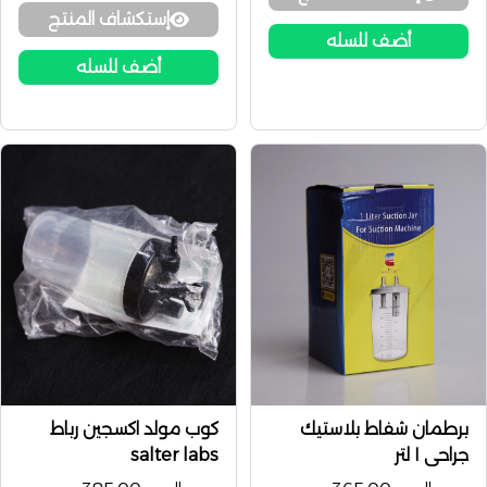
إستكشاف المنتج
أضف للسله
أضف للسله
برطمان شفاط بلاستيك
كوب مولد اكسجين رباط
جراحي ١ لتر
salter labs