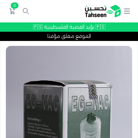
0
🇵🇸 نؤيد القضية الفلسطينية 🇵🇸
الموقع مغلق مؤقتا