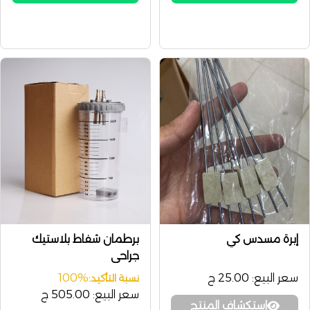
إبرة مسدس كي
برطمان شفاط بلاستيك
جراحي
سعر البيع:
25.00 ج
100%
نسبة التأكيد:
سعر البيع:
505.00 ج
إستكشاف المنتج